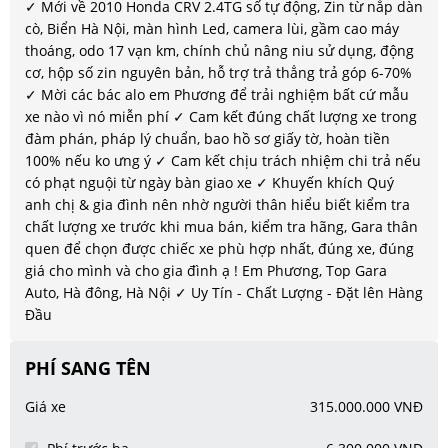
✓ Mới về 2010 Honda CRV 2.4TG số tự động, Zin từ nắp dàn
cò, Biển Hà Nội, màn hình Led, camera lùi, gầm cao máy
thoáng, odo 17 vạn km, chính chủ nâng niu sử dụng, động
cơ, hộp số zin nguyên bản, hỗ trợ trả thẳng trả góp 6-70%
✓ Mời các bác alo em Phương để trải nghiệm bất cứ mẫu
xe nào vì nó miễn phí ✓ Cam kết đúng chất lượng xe trong
đàm phán, pháp lý chuẩn, bao hồ sơ giấy tờ, hoàn tiền
100% nếu ko ưng ý ✓ Cam kết chịu trách nhiệm chi trả nếu
có phạt nguội từ ngày bàn giao xe ✓ Khuyến khích Quý
anh chị & gia đình nên nhờ người thân hiểu biết kiểm tra
chất lượng xe trước khi mua bán, kiểm tra hãng, Gara thân
quen để chọn được chiếc xe phù hợp nhất, đúng xe, đúng
giá cho mình và cho gia đình ạ ! Em Phương, Top Gara
Auto, Hà đông, Hà Nội ✓ Uy Tín - Chất Lượng - Đặt lên Hàng
Đầu
PHÍ SANG TÊN
Giá xe
315.000.000 VNĐ