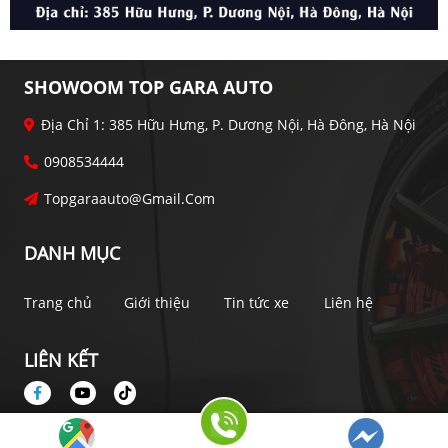
SHOWOOM TOP GARA AUTO
Địa Chỉ 1: 385 Hữu Hưng, P. Dương Nội, Hà Đông, Hà Nội
0908534444
Topgaraauto@gmail.com
DANH MỤC
Trang chủ
Giới thiệu
Tin tức xe
Liên hệ
LIÊN KẾT
Bản quyền thuộc về Top Gara Auto