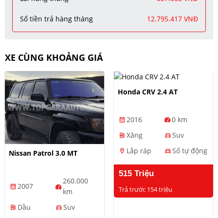
Số tiền trả hàng tháng
12.795.417 VNĐ
XE CÙNG KHOẢNG GIÁ
Honda CRV 2.4 AT
2016
0 km
calendar_month
Xăng
Suv
ev_station
directions_car
Lắp ráp
Số tự động
location_on
directions_car
Nissan Patrol 3.0 MT
515 Triệu
260.000
2007
calendar_month
Trả trước 154 triệu
km
Dầu
Suv
ev_station
directions_car