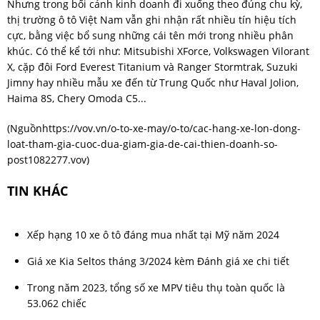
Nhưng trong bối cảnh kinh doanh đi xuống theo đúng chu kỳ,
thị trường ô tô Việt Nam vẫn ghi nhận rất nhiều tín hiệu tích
cực, bằng việc bổ sung những cái tên mới trong nhiều phân
khúc. Có thể kể tới như: Mitsubishi XForce, Volkswagen Vilorant
X, cặp đôi Ford Everest Titanium và Ranger Stormtrak, Suzuki
Jimny hay nhiều mẫu xe đến từ Trung Quốc như Haval Jolion,
Haima 8S, Chery Omoda C5...
(Nguồn
https://vov.vn/o-to-xe-may/o-to/cac-hang-xe-lon-dong-
loat-tham-gia-cuoc-dua-giam-gia-de-cai-thien-doanh-so-
post1082277.vov
)
TIN KHÁC
Xếp hạng 10 xe ô tô đáng mua nhất tại Mỹ năm 2024
Giá xe Kia Seltos tháng 3/2024 kèm Đánh giá xe chi tiết
Trong năm 2023, tổng số xe MPV tiêu thụ toàn quốc là
53.062 chiếc