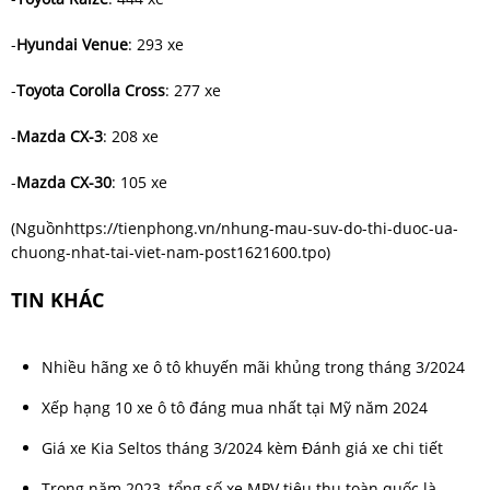
-
Hyundai Venue
: 293 xe
-
Toyota Corolla Cross
: 277 xe
-
Mazda CX-3
: 208 xe
-
Mazda CX-30
: 105 xe
(Nguồn
https://tienphong.vn/nhung-mau-suv-do-thi-duoc-ua-
chuong-nhat-tai-viet-nam-post1621600.tpo
)
TIN KHÁC
Nhiều hãng xe ô tô khuyến mãi khủng trong tháng 3/2024
Xếp hạng 10 xe ô tô đáng mua nhất tại Mỹ năm 2024
Giá xe Kia Seltos tháng 3/2024 kèm Đánh giá xe chi tiết
Trong năm 2023, tổng số xe MPV tiêu thụ toàn quốc là