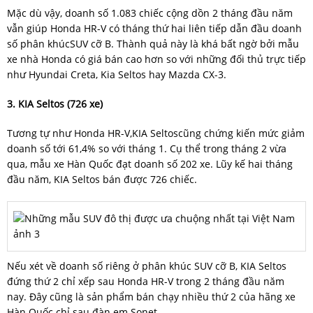
Mặc dù vậy, doanh số 1.083 chiếc cộng dồn 2 tháng đầu năm
vẫn giúp Honda HR-V có tháng thứ hai liên tiếp dẫn đầu doanh
số phân khúcSUV cỡ B. Thành quả này là khá bất ngờ bởi mẫu
xe nhà Honda có giá bán cao hơn so với những đối thủ trực tiếp
như Hyundai Creta, Kia Seltos hay Mazda CX-3.
3. KIA Seltos (726 xe)
Tương tự như Honda HR-V,KIA Seltoscũng chứng kiến mức giảm
doanh số tới 61,4% so với tháng 1. Cụ thể trong tháng 2 vừa
qua, mẫu xe Hàn Quốc đạt doanh số 202 xe. Lũy kế hai tháng
đầu năm, KIA Seltos bán được 726 chiếc.
Nếu xét về doanh số riêng ở phân khúc SUV cỡ B, KIA Seltos
đứng thứ 2 chỉ xếp sau Honda HR-V trong 2 tháng đầu năm
nay. Đây cũng là sản phẩm bán chạy nhiều thứ 2 của hãng xe
Hàn Quốc chỉ sau đàn em Sonet.