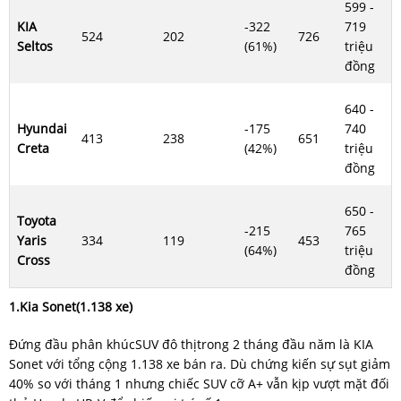
599 -
KIA
-322
719
524
202
726
Seltos
(61%)
triệu
đồng
640 -
Hyundai
-175
740
413
238
651
Creta
(42%)
triệu
đồng
650 -
Toyota
-215
765
Yaris
334
119
453
(64%)
triệu
Cross
đồng
1.Kia Sonet(1.138 xe)
Đứng đầu phân khúcSUV đô thịtrong 2 tháng đầu năm là KIA
Sonet với tổng cộng 1.138 xe bán ra. Dù chứng kiến sự sụt giảm
40% so với tháng 1 nhưng chiếc SUV cỡ A+ vẫn kịp vượt mặt đối