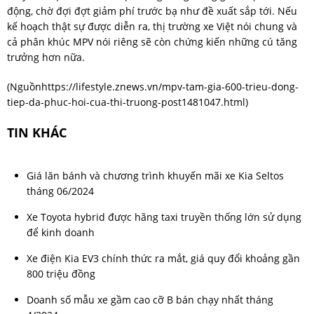
động, chờ đợi đợt giảm phí trước bạ như đề xuất sắp tới. Nếu
kế hoạch thật sự được diễn ra, thị trường xe Việt nói chung và
cả phân khúc MPV nói riêng sẽ còn chứng kiến những cú tăng
trưởng hơn nữa.
(Nguồn
https://lifestyle.znews.vn/mpv-tam-gia-600-trieu-dong-
tiep-da-phuc-hoi-cua-thi-truong-post1481047.html
)
TIN KHÁC
Giá lăn bánh và chương trình khuyến mãi xe Kia Seltos
tháng 06/2024
Xe Toyota hybrid được hãng taxi truyền thống lớn sử dụng
để kinh doanh
Xe điện Kia EV3 chính thức ra mắt, giá quy đổi khoảng gần
800 triệu đồng
Doanh số mẫu xe gầm cao cỡ B bán chạy nhất tháng