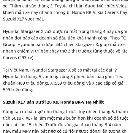
xe. Thậm chí vào tháng 3, Toyota chỉ bán được 146 chiếc Veloz,
khiến mẫu xe này nhanh chóng bị Honda BR-V, Kia Carens hay
Suzuki XL7 vượt mặt.
Hyundai Stargazer X vừa được ra mắt trong tháng 4 nay đã ghi
nhận đợt báo cáo doanh số đầu tiên khá thành công. Theo TC
Group, Hyundai bán được 444 chiếc Stargazer X, giúp mẫu xe
nhanh chiếm vị trí bán chạy thứ 3 thị trường từng thuộc về Kia
Carens (293 xe).
Tại Việt Nam, Hyundai Stargazer X sẽ có mặt tại các đại lý
Hyundai từ tháng 5 với tổng cộng 3 phiên bản, bao gồm Tiêu
chuẩn (489 triệu đồng), X (559 triệu đồng) và X cao cấp có giá
599 triệu đồng.
Suzuki XL7 Bán Dưới 20 Xe, Honda BR-V Hạ Nhiệt
Cũng tạo ra bất ngờ như tháng trước, tuy nhiên tháng 5, thành
tích Suzuki XL7 lại ám một màu buồn hơn khi doanh số đã tuột
dốc chỉ còn 15 chiếc. Trước đó vào giai đoạn tháng 3-4 năm
nay, mẫu MPV này bất ngờ có cú “lội ngược dòng” ấn tượng khi