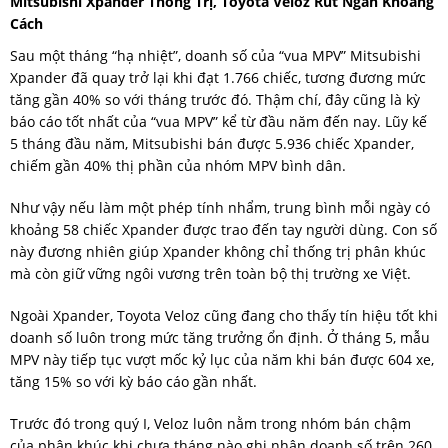
Mitsubishi Xpander Thống Trị, Toyota Veloz Rút Ngắn Khoảng
Cách
Sau một tháng “hạ nhiệt”, doanh số của “vua MPV” Mitsubishi
Xpander đã quay trở lại khi đạt 1.766 chiếc, tương đương mức
tăng gần 40% so với tháng trước đó. Thậm chí, đây cũng là kỳ
báo cáo tốt nhất của “vua MPV” kể từ đầu năm đến nay. Lũy kế
5 tháng đầu năm, Mitsubishi bán được 5.936 chiếc Xpander,
chiếm gần 40% thị phần của nhóm MPV bình dân.
Như vậy nếu làm một phép tính nhẩm, trung bình mỗi ngày có
khoảng 58 chiếc Xpander được trao đến tay người dùng. Con số
này đương nhiên giúp Xpander không chỉ thống trị phân khúc
mà còn giữ vững ngôi vương trên toàn bộ thị trường xe Việt.
Ngoài Xpander, Toyota Veloz cũng đang cho thấy tín hiệu tốt khi
doanh số luôn trong mức tăng trưởng ổn định. Ở tháng 5, mẫu
MPV này tiếp tục vượt mốc kỷ lục của năm khi bán được 604 xe,
tăng 15% so với kỳ báo cáo gần nhất.
Trước đó trong quý I, Veloz luôn nằm trong nhóm bán chậm
của phân khúc khi chưa tháng nào ghi nhận doanh số trên 260