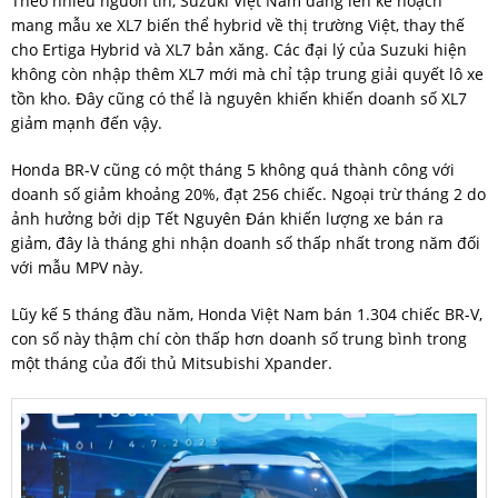
Theo nhiều nguồn tin, Suzuki Việt Nam đang lên kế hoạch
mang mẫu xe XL7 biến thể hybrid về thị trường Việt, thay thế
cho Ertiga Hybrid và XL7 bản xăng. Các đại lý của Suzuki hiện
không còn nhập thêm XL7 mới mà chỉ tập trung giải quyết lô xe
tồn kho. Đây cũng có thể là nguyên khiến khiến doanh số XL7
giảm mạnh đến vậy.
Honda BR-V cũng có một tháng 5 không quá thành công với
doanh số giảm khoảng 20%, đạt 256 chiếc. Ngoại trừ tháng 2 do
ảnh hưởng bởi dịp Tết Nguyên Đán khiến lượng xe bán ra
giảm, đây là tháng ghi nhận doanh số thấp nhất trong năm đối
với mẫu MPV này.
Lũy kế 5 tháng đầu năm, Honda Việt Nam bán 1.304 chiếc BR-V,
con số này thậm chí còn thấp hơn doanh số trung bình trong
một tháng của đối thủ Mitsubishi Xpander.