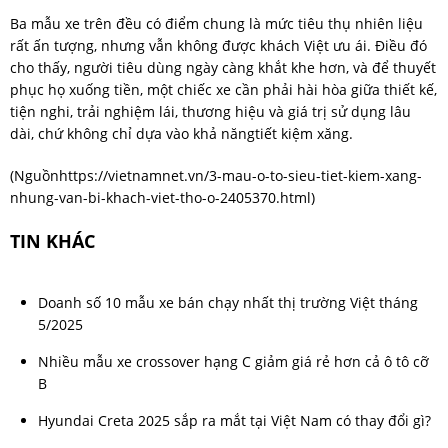
Ba mẫu xe trên đều có điểm chung là mức tiêu thụ nhiên liệu
rất ấn tượng, nhưng vẫn không được khách Việt ưu ái. Điều đó
cho thấy, người tiêu dùng ngày càng khắt khe hơn, và để thuyết
phục họ xuống tiền, một chiếc xe cần phải hài hòa giữa thiết kế,
tiện nghi, trải nghiệm lái, thương hiệu và giá trị sử dụng lâu
dài, chứ không chỉ dựa vào khả năngtiết kiệm xăng.
(Nguồn
https://vietnamnet.vn/3-mau-o-to-sieu-tiet-kiem-xang-
nhung-van-bi-khach-viet-tho-o-2405370.html
)
TIN KHÁC
Doanh số 10 mẫu xe bán chạy nhất thị trường Việt tháng
5/2025
Nhiều mẫu xe crossover hạng C giảm giá rẻ hơn cả ô tô cỡ
B
Hyundai Creta 2025 sắp ra mắt tại Việt Nam có thay đổi gì?