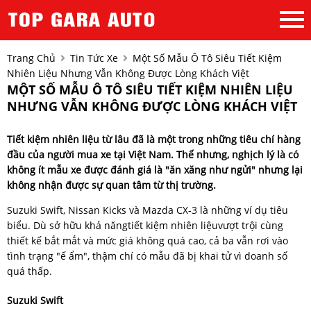
Trang Chủ
Tin Tức Xe
Một Số Mẫu Ô Tô Siêu Tiết Kiệm
Nhiên Liệu Nhưng Vẫn Không Được Lòng Khách Việt
MỘT SỐ MẪU Ô TÔ SIÊU TIẾT KIỆM NHIÊN LIỆU
NHƯNG VẪN KHÔNG ĐƯỢC LÒNG KHÁCH VIỆT
Tiết kiệm nhiên liệu từ lâu đã là một trong những tiêu chí hàng
đầu của người mua xe tại Việt Nam. Thế nhưng, nghịch lý là có
không ít mẫu xe được đánh giá là "ăn xăng như ngửi" nhưng lại
không nhận được sự quan tâm từ thị trường.
Suzuki Swift, Nissan Kicks và Mazda CX-3 là những ví dụ tiêu
biểu. Dù sở hữu khả năngtiết kiệm nhiên liệuvượt trội cùng
thiết kế bắt mắt và mức giá không quá cao, cả ba vẫn rơi vào
tình trạng "ế ẩm", thậm chí có mẫu đã bị khai tử vì doanh số
quá thấp.
Suzuki Swift