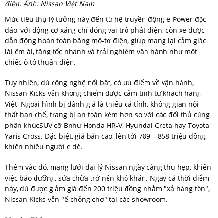
điện. Ảnh: Nissan Việt Nam
Mức tiêu thụ lý tưởng này đến từ hệ truyền động e-Power độc
đáo, với động cơ xăng chỉ đóng vai trò phát điện, còn xe được
dẫn động hoàn toàn bằng mô-tơ điện, giúp mang lại cảm giác
lái êm ái, tăng tốc nhanh và trải nghiệm vận hành như một
chiếc ô tô thuần điện.
Tuy nhiên, dù công nghệ nổi bật, có ưu điểm về vận hành,
Nissan Kicks vẫn không chiếm được cảm tình từ khách hàng
Việt. Ngoại hình bị đánh giá là thiếu cá tính, không gian nội
thất hạn chế, trang bị an toàn kém hơn so với các đối thủ cùng
phân khúcSUV cỡ Bnhư Honda HR-V, Hyundai Creta hay Toyota
Yaris Cross. Đặc biệt, giá bán cao, lên tới 789 – 858 triệu đồng,
khiến nhiều người e dè.
Thêm vào đó, mạng lưới đại lý Nissan ngày càng thu hẹp, khiến
việc bảo dưỡng, sửa chữa trở nên khó khăn. Ngay cả thời điểm
này, dù được giảm giá đến 200 triệu đồng nhằm "xả hàng tồn",
Nissan Kicks vẫn "ế chỏng chơ" tại các showroom.