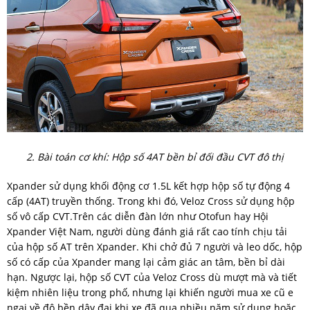
2. Bài toán cơ khí: Hộp số 4AT bền bỉ đối đầu CVT đô thị
Xpander sử dụng khối động cơ 1.5L kết hợp hộp số tự động 4
cấp (4AT) truyền thống. Trong khi đó, Veloz Cross sử dụng hộp
số vô cấp CVT.Trên các diễn đàn lớn như Otofun hay Hội
Xpander Việt Nam, người dùng đánh giá rất cao tính chịu tải
của hộp số AT trên Xpander. Khi chở đủ 7 người và leo dốc, hộp
số có cấp của Xpander mang lại cảm giác an tâm, bền bỉ dài
hạn. Ngược lại, hộp số CVT của Veloz Cross dù mượt mà và tiết
kiệm nhiên liệu trong phố, nhưng lại khiến người mua xe cũ e
ngại về độ bền dây đai khi xe đã qua nhiều năm sử dụng hoặc