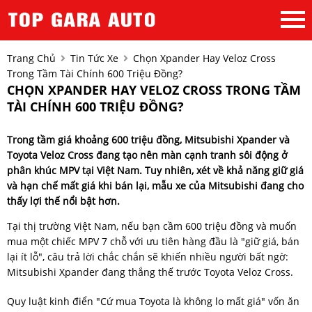
Trang Chủ
Tin Tức Xe
Chọn Xpander Hay Veloz Cross
Trong Tầm Tài Chính 600 Triệu Đồng?
CHỌN XPANDER HAY VELOZ CROSS TRONG TẦM
TÀI CHÍNH 600 TRIỆU ĐỒNG?
Trong tầm giá khoảng 600 triệu đồng,
Mitsubishi Xpander
và
Toyota Veloz Cross
đang tạo nên màn cạnh tranh sôi động ở
phân khúc MPV tại Việt Nam. Tuy nhiên, xét về khả năng giữ giá
và hạn chế mất giá khi bán lại, mẫu xe của Mitsubishi đang cho
thấy lợi thế nổi bật hơn.
Tại thị trường Việt Nam, nếu bạn cầm 600 triệu đồng và muốn
mua một chiếc MPV 7 chỗ với ưu tiên hàng đầu là "giữ giá, bán
lại ít lỗ", câu trả lời chắc chắn sẽ khiến nhiều người bất ngờ:
Mitsubishi Xpander đang thắng thế trước Toyota Veloz Cross.
Quy luật kinh điển "Cứ mua Toyota là không lo mất giá" vốn ăn