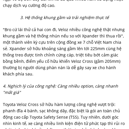
chạy dịch vụ cường độ cao.
3. Hệ thống khung gầm và trải nghiệm thực tế
"Bro cứ lái thử cả hai con đi, Veloz nhiều công nghệ thật nhưng
khung gầm và hệ thống nhún nếu so với Xpander thì thua rồi",
một thành viên kỳ cựu trên cộng đồng xe 7 chỗ Việt Nam chia
sẻ. Xpander sở hữu khoảng sáng gầm lên tới 225mm cùng hệ
thống treo được tinh chỉnh cứng cáp, triệt tiêu bớt cảm giác
bồng bềnh, điểm yếu cố hữu khiến Veloz Cross (gầm 205mm)
thường bị người dùng phàn nàn là dễ gây say xe cho hành
khách phía sau.
4. Nghịch lý của công nghệ: Càng nhiều option, càng nhanh
"mất giá"
Toyota Veloz Cross sở hữu hàm lượng công nghệ vượt trội:
phanh đĩa 4 bánh, sạc không dây, đặc biệt là gói an toàn chủ
động cao cấp Toyota Safety Sense (TSS). Tuy nhiên, dưới góc
nhìn kinh tế, xe càng nhiều linh kiện điện tử phức tạp thì rủi ro