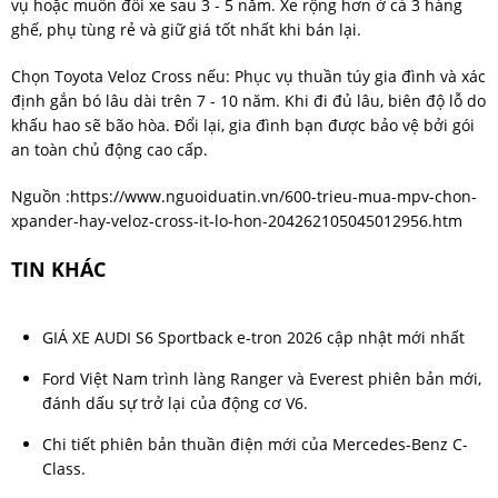
vụ hoặc muốn đổi xe sau 3 - 5 năm. Xe rộng hơn ở cả 3 hàng
ghế, phụ tùng rẻ và giữ giá tốt nhất khi bán lại.
Chọn Toyota Veloz Cross nếu: Phục vụ thuần túy gia đình và xác
định gắn bó lâu dài trên 7 - 10 năm. Khi đi đủ lâu, biên độ lỗ do
khấu hao sẽ bão hòa. Đổi lại, gia đình bạn được bảo vệ bởi gói
an toàn chủ động cao cấp.
Nguồn :
https://www.nguoiduatin.vn/600-trieu-mua-mpv-chon-
xpander-hay-veloz-cross-it-lo-hon-204262105045012956.htm
TIN KHÁC
GIÁ XE AUDI S6 Sportback e-tron 2026 cập nhật mới nhất
Ford Việt Nam trình làng Ranger và Everest phiên bản mới,
đánh dấu sự trở lại của động cơ V6.
Chi tiết phiên bản thuần điện mới của Mercedes-Benz C-
Class.