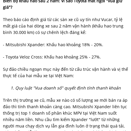
Biên độ khấu hao sau 2 năm: Vì sao Toyota mất ngôi "vua giữ
giá"?
Theo báo cáo định giá từ các sàn xe cũ uy tín như Vucar, tỷ lệ
mất giá của hai dòng xe sau 2 năm vận hành (khấu hao trung
bình 30.000 km) có sự chênh lệch đáng kể:
- Mitsubishi Xpander: Khấu hao khoảng 18% - 20%.
- Toyota Veloz Cross: Khấu hao khoảng 25% - 27%.
Sự đảo chiều ngoạn mục này đến từ cấu trúc vận hành và vị thế
thực tế của hai mẫu xe tại Việt Nam:
1. Quy luật "Vua doanh số" quyết định tính thanh khoản
Trên thị trường xe cũ, mẫu xe nào có số lượng xe mới bán ra áp
đảo thì tính thanh khoản càng cao. Mitsubishi Xpander liên tục
thống trị top 1 doanh số phân khúc MPV tại Việt Nam suốt
nhiều năm liền. Nhu cầu tìm kiếm Xpander "lướt" từ những
người mua chạy dịch vụ lẫn gia đình luôn ở trạng thái quá tải,