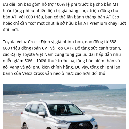
ưu đãi lớn bao gồm hỗ trợ 100% lệ phí trước bạ cho bản MT
hoặc tặng phiếu nhiên liệu trị giá hàng chục triệu đồng cho
bản AT. Với 600 triệu, bạn có thể lăn bánh thẳng bản AT Eco
hoặc chỉ cần "cố" một chút là sở hữu bản AT Premium chạy lướt
đời mới.
Toyota Veloz Cross: Định vị giá nhỉnh hơn, dao động từ 638 -
660 triệu đồng (bản CVT và Top CVT). Để tăng sức cạnh tranh,
các Đại lý Toyota Việt Nam cũng tung gói ưu đãi hấp dẫn như
miễn giảm 50% - 100% thuế trước bạ, tặng bảo hiểm thân vỏ
gói Vàng và gói phụ kiện chính hãng. Dù vậy, tổng chi phí lăn
bánh của Veloz Cross vẫn neo ở mức cao hơn đối thủ.