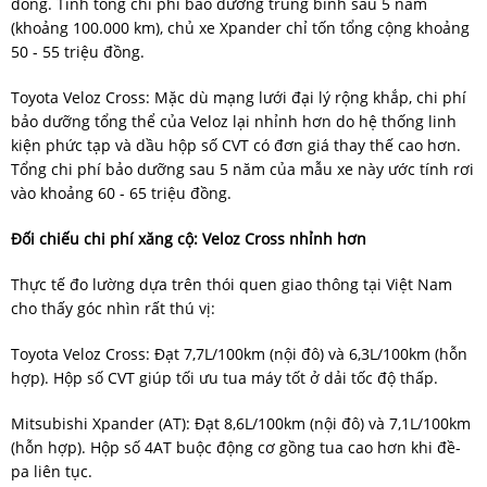
đồng. Tính tổng chi phí bảo dưỡng trung bình sau 5 năm
(khoảng 100.000 km), chủ xe Xpander chỉ tốn tổng cộng khoảng
50 - 55 triệu đồng.
Toyota Veloz Cross: Mặc dù mạng lưới đại lý rộng khắp, chi phí
bảo dưỡng tổng thể của Veloz lại nhỉnh hơn do hệ thống linh
kiện phức tạp và dầu hộp số CVT có đơn giá thay thế cao hơn.
Tổng chi phí bảo dưỡng sau 5 năm của mẫu xe này ước tính rơi
vào khoảng 60 - 65 triệu đồng.
Đối chiếu chi phí xăng cộ: Veloz Cross nhỉnh hơn
Thực tế đo lường dựa trên thói quen giao thông tại Việt Nam
cho thấy góc nhìn rất thú vị:
Toyota Veloz Cross: Đạt 7,7L/100km (nội đô) và 6,3L/100km (hỗn
hợp). Hộp số CVT giúp tối ưu tua máy tốt ở dải tốc độ thấp.
Mitsubishi Xpander (AT): Đạt 8,6L/100km (nội đô) và 7,1L/100km
(hỗn hợp). Hộp số 4AT buộc động cơ gồng tua cao hơn khi đề-
pa liên tục.